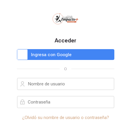
Skip to navigation
Skip to login form
Salta al contenido principal
Skip to footer
Acceder
Identifíquese usando su cuenta en:
Ingresa con Google
O
Nombre de usuario
Contraseña
¿Olvidó su nombre de usuario o contraseña?